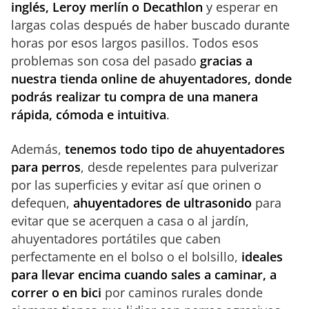
inglés, Leroy merlín o Decathlon
y esperar en
largas colas después de haber buscado durante
horas por esos largos pasillos. Todos esos
problemas son cosa del pasado
gracias a
nuestra tienda online de ahuyentadores, donde
podrás realizar tu compra de una manera
rápida, cómoda e intuitiva
.
Además,
tenemos todo tipo de ahuyentadores
para perros
, desde repelentes para pulverizar
por las superficies y evitar así que orinen o
defequen,
ahuyentadores de ultrasonido
para
evitar que se acerquen a casa o al jardín,
ahuyentadores portátiles que caben
perfectamente en el bolso o el bolsillo,
ideales
para llevar encima cuando sales a caminar, a
correr o en bici
por caminos rurales donde