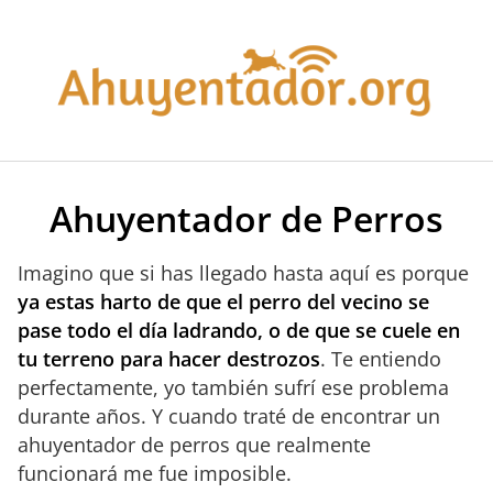
Saltar
al
contenido
Ahuyentador de Perros
Imagino que si has llegado hasta aquí es porque
ya estas harto de que el perro del vecino se
pase todo el día ladrando, o de que se cuele en
tu terreno para hacer destrozos
. Te entiendo
perfectamente, yo también sufrí ese problema
durante años. Y cuando traté de encontrar un
ahuyentador de perros que realmente
funcionará me fue imposible.