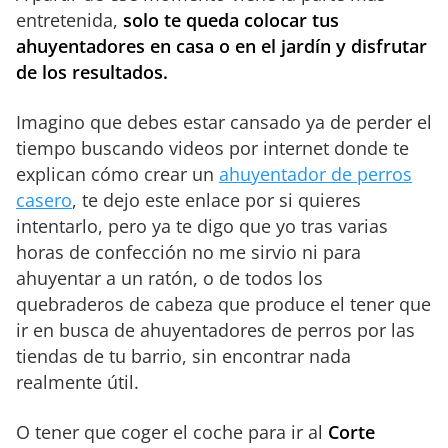
entretenida,
solo te queda colocar tus
ahuyentadores en casa o en el jardín y disfrutar
de los resultados.
Imagino que debes estar cansado ya de perder el
tiempo buscando videos por internet donde te
explican cómo crear un
ahuyentador de perros
casero
, te dejo este enlace por si quieres
intentarlo, pero ya te digo que yo tras varias
horas de confección no me sirvio ni para
ahuyentar a un ratón, o de todos los
quebraderos de cabeza que produce el tener que
ir en busca de ahuyentadores de perros por las
tiendas de tu barrio, sin encontrar nada
realmente útil.
O tener que coger el coche para ir al
Corte