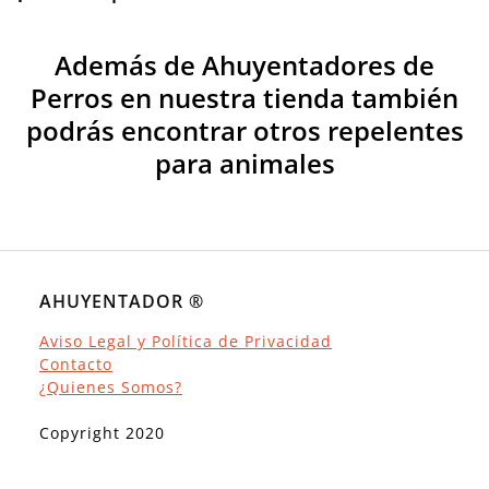
Además de Ahuyentadores de
Perros en nuestra tienda también
podrás encontrar otros repelentes
para animales
AHUYENTADOR ®
Aviso Legal y Política de Privacidad
Contacto
¿Quienes Somos?
Copyright 2020